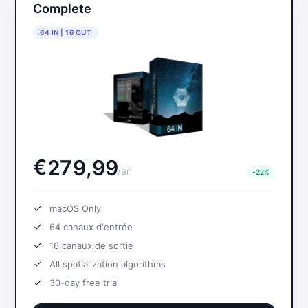
Complete
64 IN | 16 OUT
€
,
2
7
9
9
9
/
an
-22%
macOS Only
64
canaux d'entrée
16
canaux de sortie
All spatialization algorithms
30-day free trial