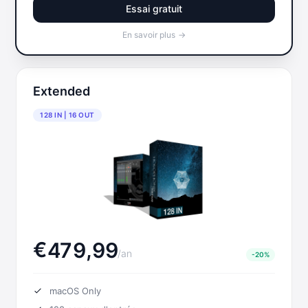
Essai gratuit
En savoir plus
→
Extended
128 IN | 16 OUT
English
€
,
4
7
9
9
9
/
an
-20%
macOS Only