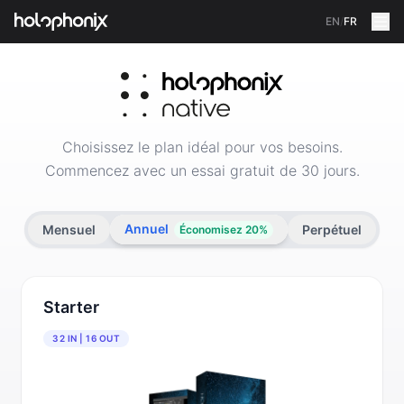
EN
/
FR
Boutique HOLOPHONIX — Logiciels et licences spatial 
Choisissez le plan idéal pour vos besoins.
Commencez avec un essai gratuit de 30 jours.
Annuel
Mensuel
Perpétuel
Économisez 20%
Starter
32 IN | 16 OUT