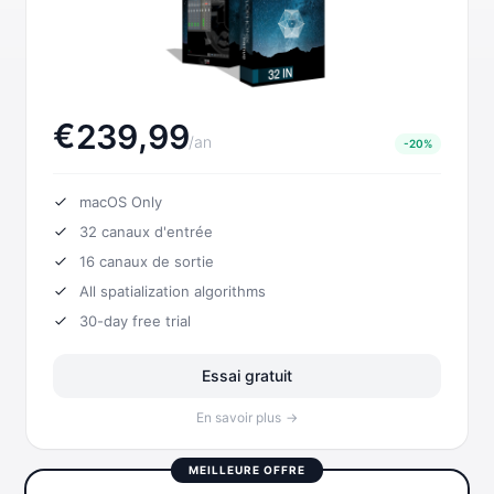
€
,
2
3
9
9
9
/
an
-20%
macOS Only
32
canaux d'entrée
16
canaux de sortie
All spatialization algorithms
30-day free trial
Essai gratuit
En savoir plus
→
MEILLEURE OFFRE