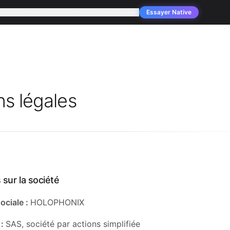
se
Solutions
Produits
Services
Applications
Support
Essayer Native
s légales
 sur la société
ociale :
HOLOPHONIX
 :
SAS, société par actions simplifiée