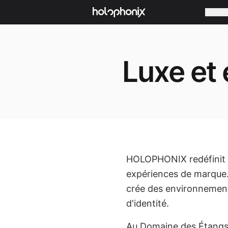
Entrepri
Luxe et
HOLOPHONIX redéfinit l'i
expériences de marque.
crée des environnements
d'identité.
Au Domaine des Étangs 