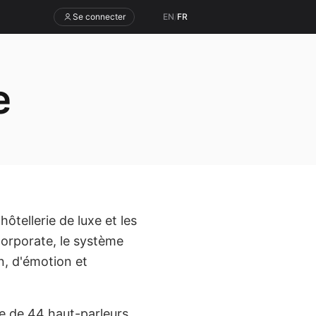
Se connecter
EN
/
FR
e
hôtellerie de luxe et les
orporate, le système
n, d'émotion et
e de 44 haut-parleurs