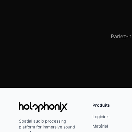
Parlez-n
Produits
Logiciels
Spatial audio processing
Matériel
platform for immersive sound