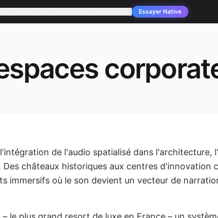
se
Solutions
Produits
Services
Applications
Support
Essayer Native
 espaces corporat
ntégration de l'audio spatialisé dans l'architecture, l'
 Des châteaux historiques aux centres d'innovation c
 immersifs où le son devient un vecteur de narratio
– le plus grand resort de luxe en France – un systèm