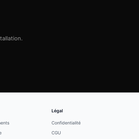
allation.
Légal
ents
Confidentialité
e
CGU