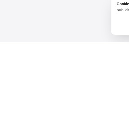
Cooki
publici
Produits
Logiciels
Spatial audio processing
Matériel
platform for immersive sound
experiences.
Solutions