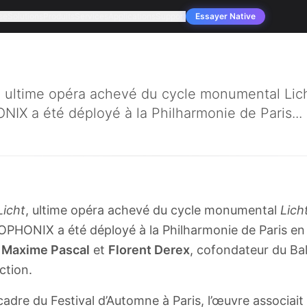
se
Solutions
Produits
Services
Applications
Support
Essayer Native
, ultime opéra achevé du cycle monumental Lich
X a été déployé à la Philharmonie de Paris...
Licht
, ultime opéra achevé du cycle monumental
Lich
PHONIX a été déployé à la Philharmonie de Paris en 
e
Maxime Pascal
et
Florent Derex
, cofondateur du Ba
ction.
adre du Festival d’Automne à Paris, l’œuvre associait 