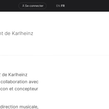
Se connecter
EN
/
FR
t de Karlheinz
t
de Karlheinz
collaboration avec
lcon et concepteur
direction musicale,