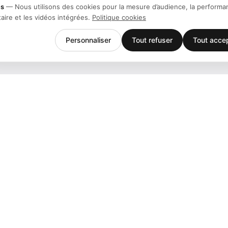
es
—
Nous utilisons des cookies pour la mesure d’audience, la performa
taire et les vidéos intégrées.
Politique cookies
Personnaliser
Tout refuser
Tout acce
Entreprise
Support
Équipe
Téléchargem
Stories
Centre d'aid
Histoire
Contact
Clients
Événements