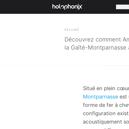
Entrepri
RETOUR
RÉSUMÉ
Découvrez comment Ama
la Gaîté-Montparnasse a
Situé en plein cœu
Montparnasse
est 
forme de fer à chev
configuration exista
acoustiquement sou