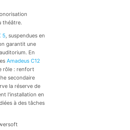
onorisation
u théâtre.
 5
, suspendues en
on garantit une
'auditorium. En
tes
Amadeus C12
rôle : renfort
uche secondaire
rve la réserve de
t l'installation en
iées à des tâches
owersoft