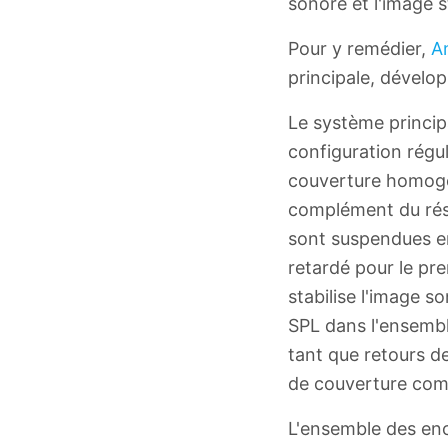
sonore et l'image 
Pour y remédier,
A
principale, dévelop
Le système princip
configuration régu
couverture homogène
complément du rése
sont suspendues en
retardé pour le pr
stabilise l'image s
SPL dans l'ensemble
tant que retours d
de couverture com
L'ensemble des enc