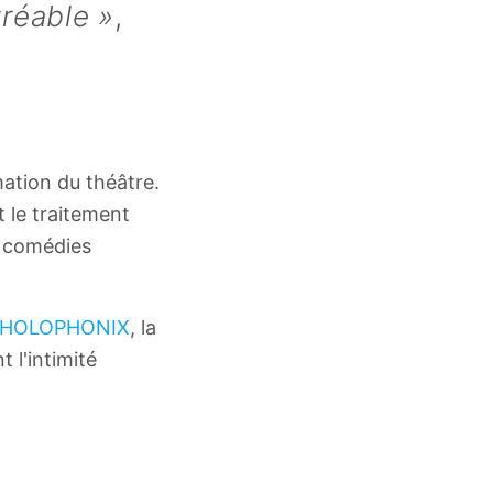
réable »
,
ation du théâtre.
t le traitement
e comédies
HOLOPHONIX
, la
 l'intimité