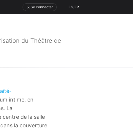
Se connecter
EN
/
FR
sation du Théâtre de
aîté-
ium intime, en
ns. La
 centre de la salle
 dans la couverture