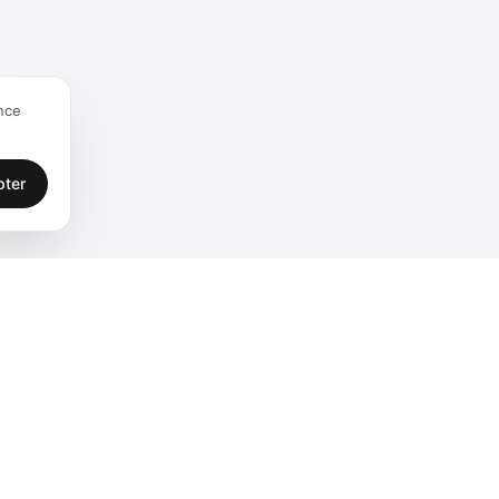
nce
pter
Légal
ents
Confidentialité
e
CGU
Mentions légales