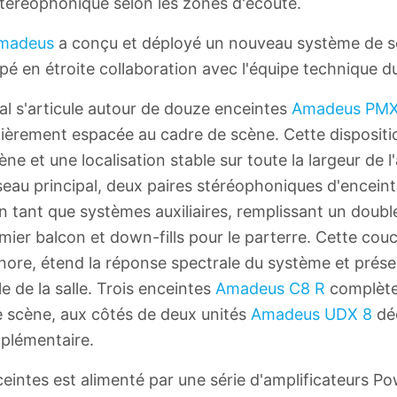
stéréophonique selon les zones d'écoute.
madeus
a conçu et déployé un nouveau système de s
pé en étroite collaboration avec l'équipe technique d
al s'articule autour de douze enceintes
Amadeus PMX
lièrement espacée au cadre de scène. Cette dispositi
 et une localisation stable sur toute la largeur de l
au principal, deux paires stéréophoniques d'encein
 tant que systèmes auxiliaires, remplissant un double 
emier balcon et down-fills pour le parterre. Cette co
onore, étend la réponse spectrale du système et prése
 de la salle. Trois enceintes
Amadeus C8 R
complèten
e scène, aux côtés de deux unités
Amadeus UDX 8
déd
plémentaire.
eintes est alimenté par une série d'amplificateurs P