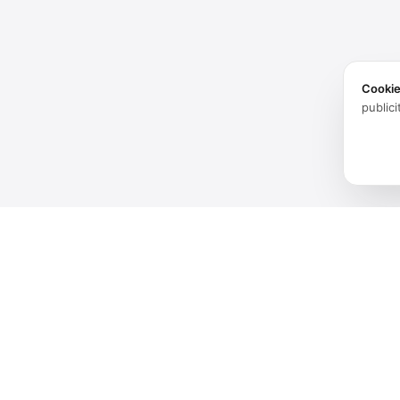
Cooki
publici
Produits
Logiciels
Spatial audio processing
Matériel
platform for immersive sound
experiences.
Solutions