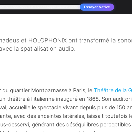
se
Solutions
Produits
Services
Applications
Support
Essayer Native
deus et HOLOPHONIX ont transformé la sonori
vec la spatialisation audio.
r du quartier Montparnasse à Paris, le
Théâtre de la G
un théâtre à l'italienne inauguré en 1868. Son auditor
al, accueille le spectacle vivant depuis plus de 150 a
nte, avec des enceintes latérales, laissait toutefois le
s-desservi, générant des déséquilibres perceptibles