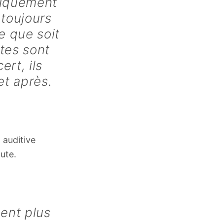
niquement
 toujours
e que soit
stes sont
ert, ils
et après.
 auditive
oute.
ment plus