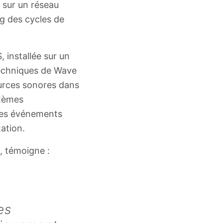
 sur un réseau
ng des cycles de
installée sur un
techniques de Wave
ources sonores dans
stèmes
les événements
ation.
, témoigne :
es