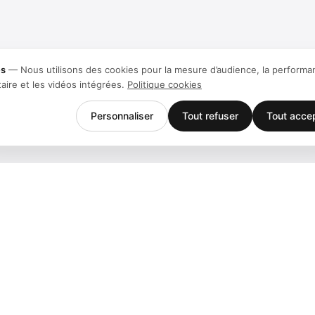
es
—
Nous utilisons des cookies pour la mesure d’audience, la performa
taire et les vidéos intégrées.
Politique cookies
Personnaliser
Tout refuser
Tout acce
Entreprise
Support
Équipe
Téléchargem
Stories
Centre d'aid
Histoire
Contact