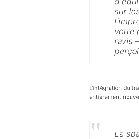
d'équi
sur le
l'impr
votre 
ravis 
perçoi
L'intégration du tr
entièrement nouvell
"
La spa