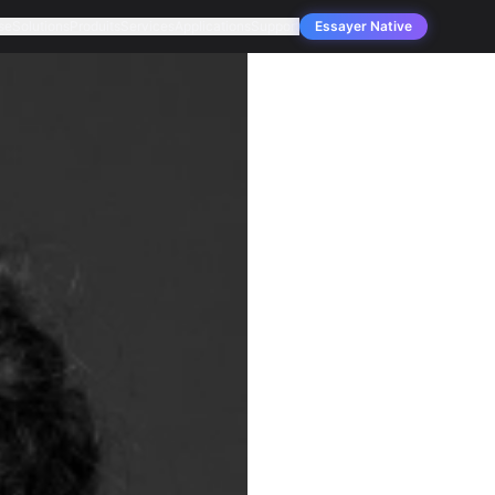
se
Solutions
Produits
Services
Applications
Support
Essayer Native