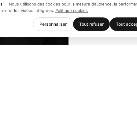
es
—
Nous utilisons des cookies pour la mesure d’audience, la performa
taire et les vidéos intégrées.
Politique cookies
Personnaliser
Tout refuser
Tout acce
Entreprise
Support
Équipe
Téléchargem
Stories
Centre d'aid
Histoire
Contact
Clients
Événements