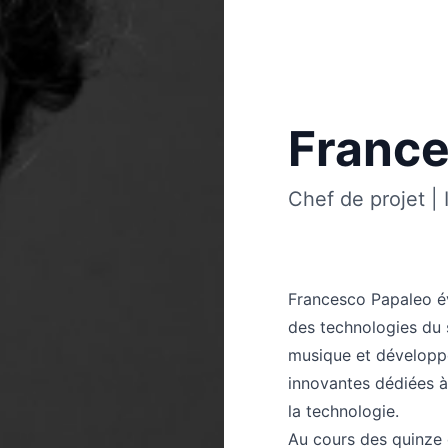
France
Chef de projet | 
Francesco Papaleo évo
des technologies du 
musique et développe
innovantes dédiées à l
la technologie.
Au cours des quinze 