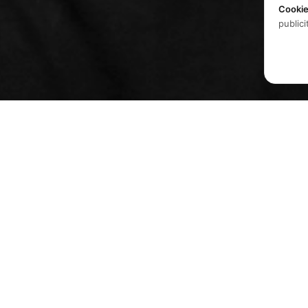
Cooki
publici
Produits
Logiciels
Spatial audio processing
Matériel
platform for immersive sound
experiences.
Solutions