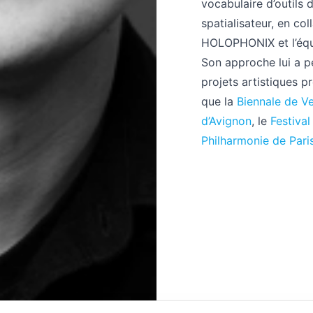
vocabulaire d’outils 
spatialisateur, en c
HOLOPHONIX et l’équi
Son approche lui a p
projets artistiques p
que la
Biennale de V
d’Avignon
, le
Festival
Philharmonie de Pari