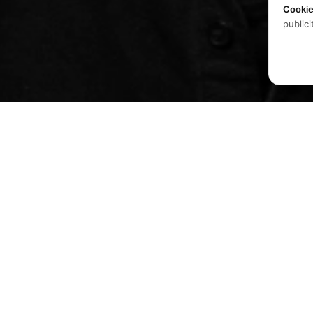
Cooki
publici
Produits
Logiciels
Spatial audio processing
Matériel
platform for immersive sound
experiences.
Solutions