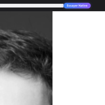
se
Solutions
Produits
Services
Applications
Support
Essayer Native