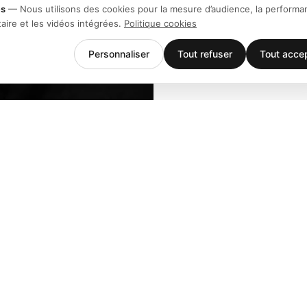
es
—
Nous utilisons des cookies pour la mesure d’audience, la performa
taire et les vidéos intégrées.
Politique cookies
Personnaliser
Tout refuser
Tout acce
Entreprise
Support
Équipe
Téléchargem
Stories
Centre d'aid
Histoire
Contact
Clients
Événements