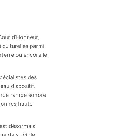
 Cour d’Honneur,
 culturelles parmi
nterre ou encore le
pécialistes des
au dispositif.
rande rampe sonore
olonnes haute
 est désormais
me de suivi de