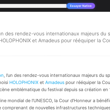
se
Solutions
Produits
Services
Applications
Support
Essayer Native
l’un des rendez-vous internationaux majeurs du 
 HOLOPHONIX et Amadeus pour rééquiper la Cour
on
, l’un des rendez-vous internationaux majeurs du s
hoisi
HOLOPHONIX
et
Amadeus
pour rééquiper la Co
scène emblématique du festival depuis sa création en 
ine mondial de l’UNESCO, la Cour d’Honneur a bénéfi
 comprenant de nouvelles infrastructures techniques