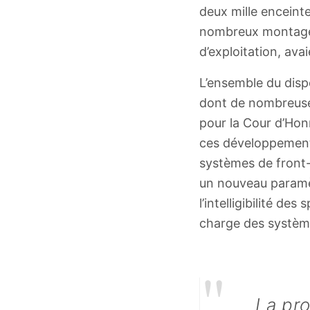
deux mille enceint
nombreux montages 
d’exploitation, av
L’ensemble du dispo
dont de nombreuse
pour la Cour d’Hon
ces développement
systèmes de front-f
un nouveau paramèt
l’intelligibilité de
charge des systèm
"
La pro