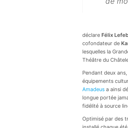
de mo
déclare
Félix Lefe
cofondateur de
Ka
lesquelles la Grand
Théâtre du Châtele
Pendant deux ans, e
équipements cultur
Amadeus
a ainsi d
longue portée jama
fidélité à source l
Optimisé par des t
installé chaque été