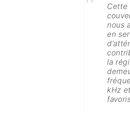
"
Cette 
couve
nous a
en se
d’atté
contri
la rég
demeu
fréque
kHz et
favori