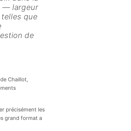
 — largeur
telles que
e
uestion de
de Chaillot,
pements
ser précisément les
ès grand format a