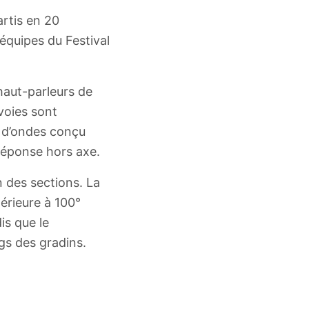
rtis en 20
équipes du Festival
aut-parleurs de
voies sont
 d’ondes conçu
réponse hors axe.
n des sections. La
érieure à 100°
is que le
gs des gradins.