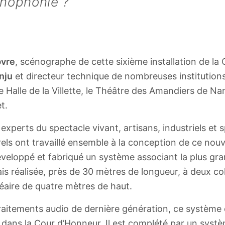
nophonie ?
bvre
, scénographe de cette sixième installation de la
nju
et directeur technique de nombreuses institutions
e Halle de la Villette, le Théâtre des Amandiers de Na
t.
xperts du spectacle vivant, artisans, industriels et s
els ont travaillé ensemble à la conception de ce nouve
éveloppé et fabriqué un système associant la plus g
is réalisée, près de 30 mètres de longueur, à deux c
inéaire de quatre mètres de haut.
raitements audio de dernière génération, ce système
 dans la Cour d’Honneur. Il est complété par un systè