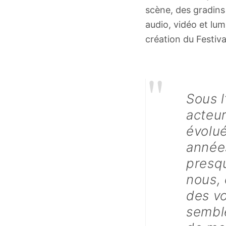
scène, des gradins
audio, vidéo et lum
création du Festiva
"
Sous l
acteur
évolué
années
presq
nous,
des vo
semble