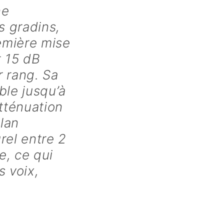
ne
s gradins,
remière mise
 15 dB
r rang. Sa
ble jusqu’à
atténuation
lan
rel entre 2
e, ce qui
s voix,