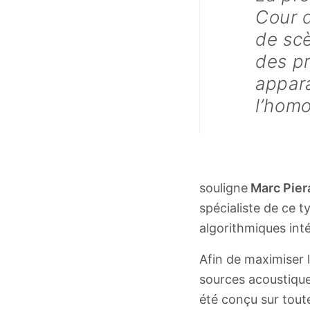
Cour d
de scè
des p
appara
l’hom
souligne
Marc Pier
spécialiste de ce 
algorithmiques inté
Afin de maximiser l
sources acoustique
été conçu sur tout