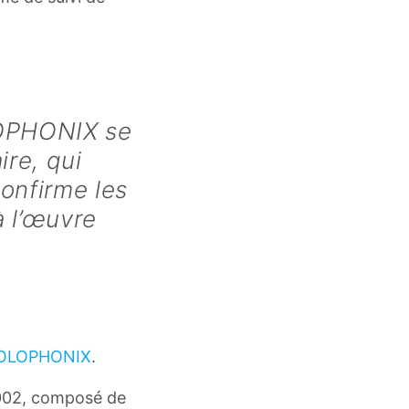
LOPHONIX se
ire, qui
onfirme les
à l’œuvre
OLOPHONIX
.
02, composé de