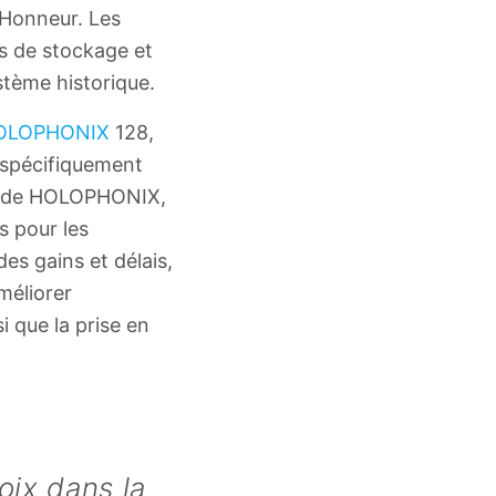
’Honneur. Les
s de stockage et
stème historique.
OLOPHONIX
128,
 spécifiquement
lle de HOLOPHONIX,
 pour les
es gains et délais,
méliorer
si que la prise en
oix dans la