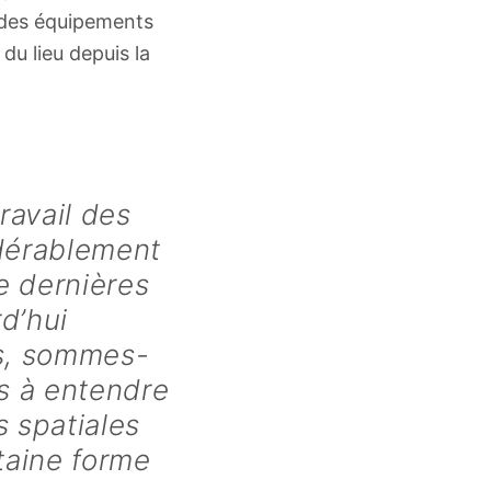
 des équipements
 du lieu depuis la
ravail des
idérablement
e dernières
d’hui
s, sommes-
s à entendre
s spatiales
taine forme