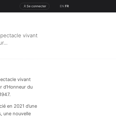
Se connecter
EN
/
FR
spectacle vivant
...
pectacle vivant
ur d’Honneur du
1947.
cié en 2021 d’une
, une nouvelle