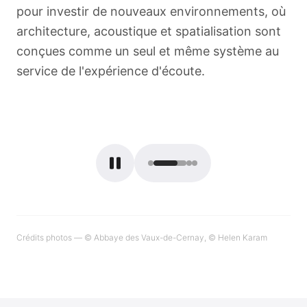
pour investir de nouveaux environnements, où
architecture, acoustique et spatialisation sont
conçues comme un seul et même système au
service de l'expérience d'écoute.
ay
© Helen Karam
Crédits photos
—
© Abbaye des Vaux-de-Cernay, © Helen Karam