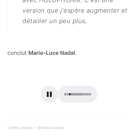
avec HOLOPHONIX. C'est une
version que j'espère augmenter et
détailler un peu plus,
conclut
Marie-Luce Nadal
.
am
© Helen Karam
Crédits photos
—
© Helen Karam